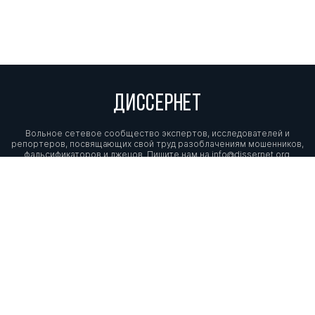
ДИССЕРНЕТ
Вольное сетевое сообщество экспертов, исследователей и
репортеров, посвящающих свой труд разоблачениям мошенников,
фальсификаторов и лжецов. Пишите нам на
info@dissernet.org.
Поддержать проект
МЫ В СОЦСЕТЯХ
© Вольное сетевое сообщество
«Диссернет». 2013—2026