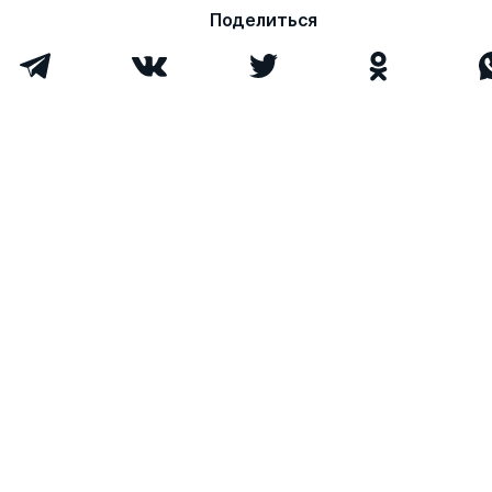
Поделиться
Шарипов Салимзян
д. э.н.
0
1
Ахтямович
Мазлоев Виталий
д. э.н.
0
25
Зелимханович
Першукевич Петр
д. э.н.
0
6
Михайлович
Ушачев Иван
д. э.н.
0
4
Григорьевич