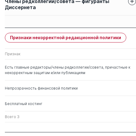
Члены редколлегии/совета — фигуранты
Диссернета
Защиты членов
Имя
Степень
свои
чужие
Признаки некорректной редакционной политики
Папцов Андрей
д. э.н.
0
3
Геннадьевич
Признак
Серегин Сергей
д. э.н.
0
1
Есть главные редакторы/члены редколлегии/совета, причастные к
Николаевич
некорректным защитам и/или публикациям
Сёмин Александр
д. э.н.
0
27
Непрозрачность финансовой политики
Николаевич
Бесплатный хостинг
Ткач Александр
д. э.н.
0
6
Васильевич
Всего 3
Алборов Ролик
д. э.н.
0
11
Архипович