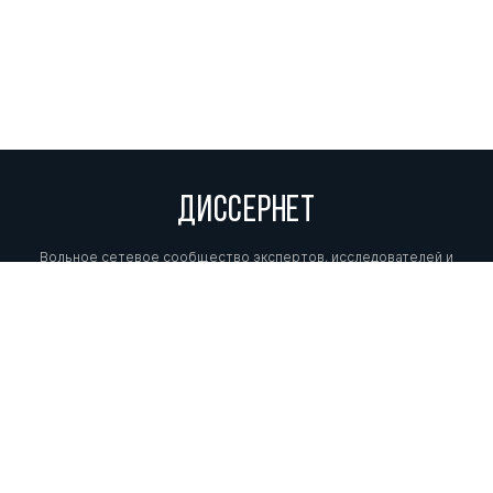
ДИССЕРНЕТ
Вольное сетевое сообщество экспертов, исследователей и
репортеров, посвящающих свой труд разоблачениям мошенников,
фальсификаторов и лжецов. Пишите нам на
info@dissernet.org.
Поддержать проект
МЫ В СОЦСЕТЯХ