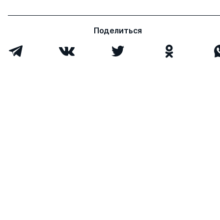
Макацария Александр
д. мед. н.
0
5
Давидович
Поделиться