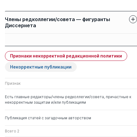
Члены редколлегии/совета — фигуранты
Диссернета
Защиты членов
Имя
Степень
свои
чужие
Признаки некорректной редакционной политики
Свистунов Андрей
д. мед. н.
0
3
Алексеевич
Некорректные публикации
Бицадзе Виктория
0
2
Признак
Омаровна
Есть главные редакторы/члены редколлегии/совета, причастные к
некорректным защитам и/или публикациям
Брико Николай Иванович
д. мед. н.
0
2
Публикация статей с загадочным авторством
Акимкин Василий
д. мед. н.
0
2
Геннадьевич
Всего 2