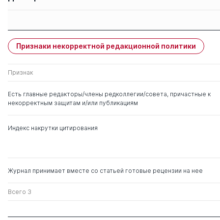
Защиты членов
Имя
Степень
свои
чужие
Признаки некорректной редакционной политики
Жуков Василий Иванович
д. ист.н.
0
2
Признак
Полякова Татьяна
д. ю.н.
0
3
Анатольевна
Есть главные редакторы/члены редколлегии/совета, причастные к
некорректным защитам и/или публикациям
Эбзеев Борис
д. ю.н.
0
4
Сафарович
Индекс накрутки цитирования
Фоков Анатолий
д. ю.н.
1
7
Павлович
Журнал принимает вместе со статьей готовые рецензии на нее
Малько Александр
д. ю.н.
0
11
Васильевич
Всего 3
Губин Евгений
д. ю.н.
0
2