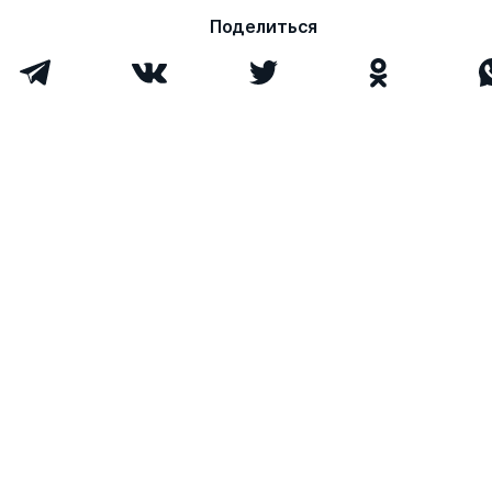
Порфирьевич
Поделиться
Старилов Юрий
д. ю.н.
0
4
Николаевич
Авакьян Сурен
д. ю.н.
0
2
Адибекович
Хабриева Талия
д. ю.н.
0
2
Ярулловна
Запольский Сергей
д. ю.н.
0
6
Васильевич
Ярков Владимир
д. ю.н.
0
1
Владимирович
Каменков Виктор
д. ю.н.
0
0
Сергеевич