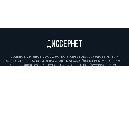
ДИССЕРНЕТ
Вольное сетевое сообщество экспертов, исследователей и
репортеров, посвящающих свой труд разоблачениям мошенников,
фальсификаторов и лжецов. Пишите нам на
info@dissernet.org.
Поддержать проект
МЫ В СОЦСЕТЯХ
© Вольное сетевое сообщество
«Диссернет». 2013—2026