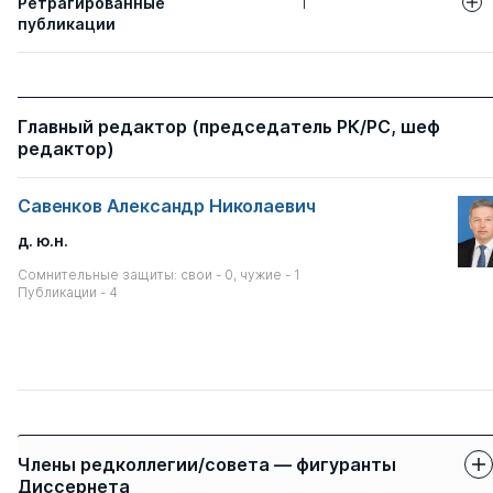
Ретрагированные
1
публикации
Авторы
Название статьи
ВЛИЯНИЕ МЕ
Савенков А. Н.
Главный редактор (председатель РК/РС, шеф
ПРАВОВЫХ НО
редактор)
ИНСТИТУТОВ 
ПРАВОВУЮ ПО
РОССИЙСКОЙ 
Савенков Александр Николаевич
д. ю.н.
Сомнительные защиты: свои - 0, чужие - 1
Публикации - 4
Члены редколлегии/совета — фигуранты
Диссернета