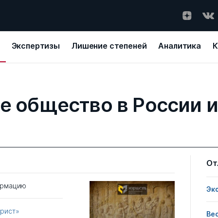
Экспертизы
Лишение степеней
Аналитика
К
е общество в России и
От
ормацию
Эк
Юрист»
Ве