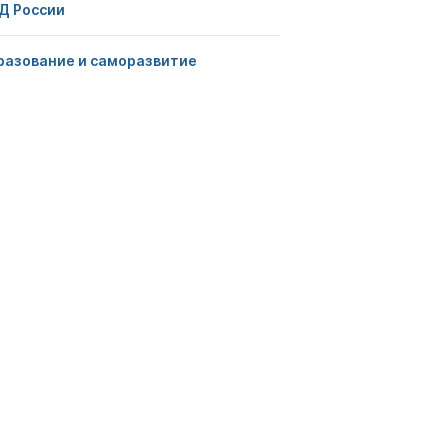
Д России
разование и саморазвитие