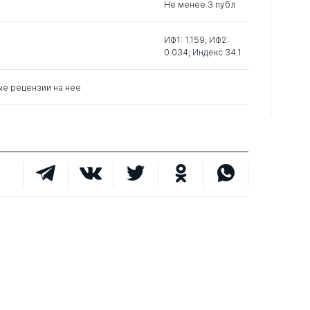
Не менее 3 публ
ИФ1: 1.159; ИФ2:
0.034; Индекс 34.1
ые рецензии на нее