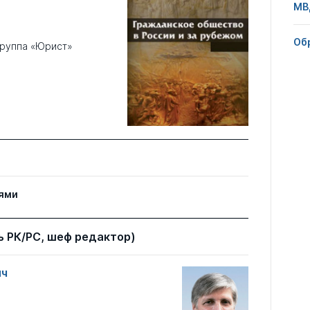
МВ
Об
группа «Юрист»
ями
 РК/РС, шеф редактор)
ич