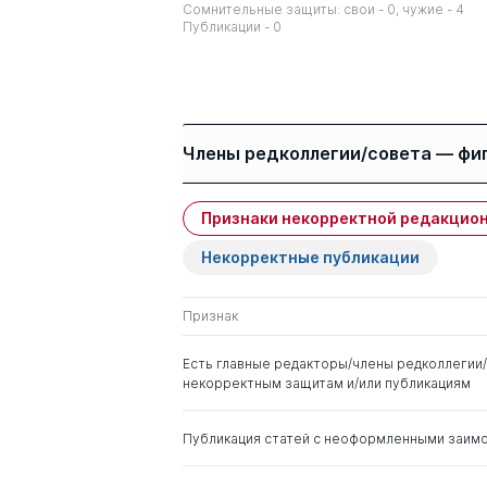
Сомнительные защиты: свои - 0, чужие - 4
Публикации - 0
Члены редколлегии/совета — фи
Признаки некорректной редакцион
Имя
Степень
Некорректные публикации
Демичев Алексей
д. ю.н.
Андреевич
к. ист.н.
Признак
Малахов Валерий
д. ю.н.
Есть главные редакторы/члены редколлегии/
Петрович
некорректным защитам и/или публикациям
Публикация статей с неоформленными заим