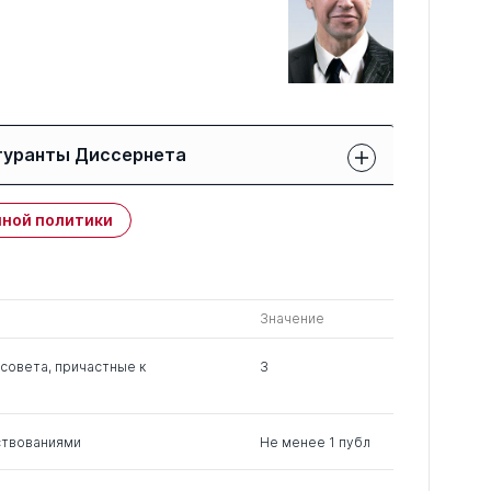
гуранты Диссернета
Защиты членов РК:
Публикации
ной политики
свои
членов РК
чужие
0
12
1
Значение
0
4
0
совета, причастные к
3
ствованиями
Не менее 1 публ