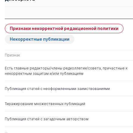
Защиты членов
Имя
Степень
свои
чужие
Признаки некорректной редакционной политики
Гапуров Шахрудин
д. ист.н.
0
2
Айдиевич
Некорректные публикации
Хунагов Рашид
д. соц.н.
0
4
Признак
Думаличевич
Есть главные редакторы/члены редколлегии/совета, причастные к
некорректным защитам и/или публикациям
Кузнецов Николай
д. э.н.
0
5
Геннадьевич
Публикация статей с неоформленными заимствованиями
Бадмаев Валерий
д. филос.н.
0
2
Николаевич
Тиражирование множественных публикаций
Акаев Вахит Хумидович
д. филос.н.
0
4
Публикация статей с загадочным авторством
Маршак Аркадий
д. филос.н.
0
8