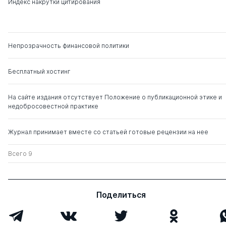
Индекс накрутки цитирования
Львович
Харитонов Евгений
д. соц.н.
0
2
Михайлович
Непрозрачность финансовой политики
Боровская Марина
д. э.н.
0
9
Бесплатный хостинг
Александровна
На сайте издания отсутствует Положение о публикационной этике и
Дзуцев Хасан
д. соц.н.
0
0
недобросовестной практике
Владимирович
Журнал принимает вместе со статьей готовые рецензии на нее
Всего 9
Поделиться