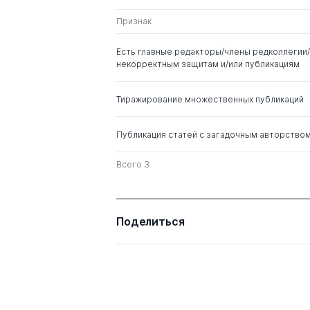
Алексеевич
Признак
Есть главные редакторы/члены редколлегии/
некорректным защитам и/или публикациям
Тиражирование множественных публикаций
Публикация статей с загадочным авторство
Всего 3
Поделиться