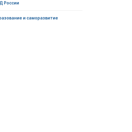
Д России
разование и саморазвитие