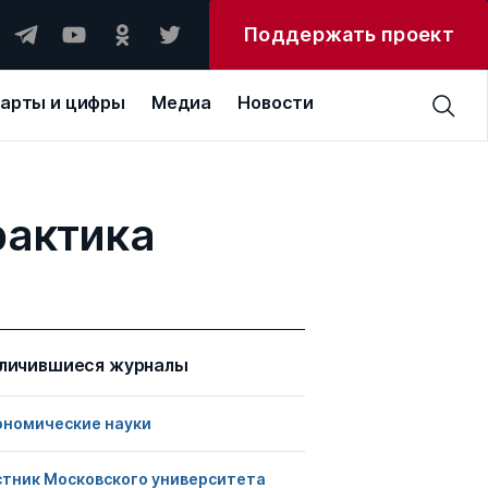
Поддержать проект
арты и цифры
Медиа
Новости
рактика
личившиеся журналы
ономические науки
стник Московского университета