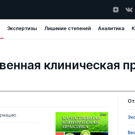
Экспертизы
Лишение степеней
Аналитика
К
венная клиническая п
От
ормацию
Эк
Ве