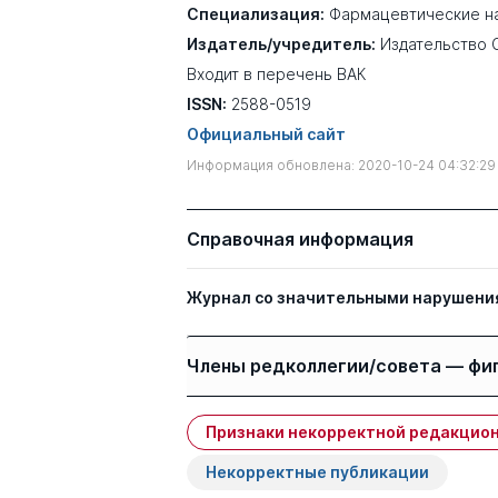
Специализация:
Фармацевтические н
Издатель/учредитель:
Издательство 
Входит в перечень ВАК
ISSN:
2588-0519
Официальный сайт
Информация обновлена: 2020-10-24 04:32:29
Справочная информация
Журнал со значительными нарушени
Члены редколлегии/совета — фи
Признаки некорректной редакцион
Имя
Степень
Некорректные публикации
Сычев Дмитрий
д. мед. н.