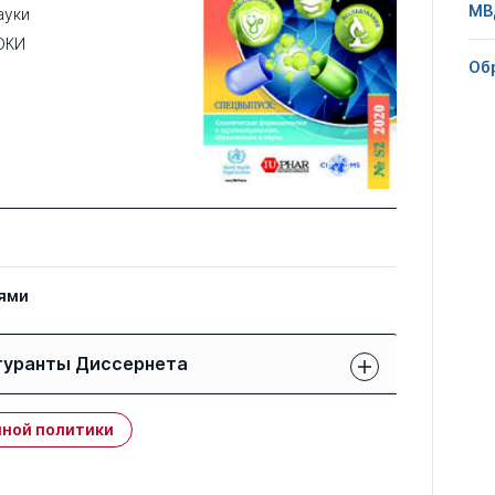
МВ
ауки
ОКИ
Об
ями
гуранты Диссернета
Защиты членов РК:
Публикации
ной политики
свои
членов РК
чужие
0
1
1