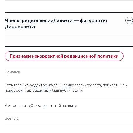
Члены редколлегии/совета — фигуранты
Диссернета
Защиты членов
Имя
Степень
свои
чужие
Признаки некорректной редакционной политики
Бурда Алексей
д. э.н.
0
0
Григорьевич
Признак
Есть главные редакторы/члены редколлегии/совета, причастные к
некорректным защитам и/или публикациям
Ускоренная публикация статей за плату
Всего 2