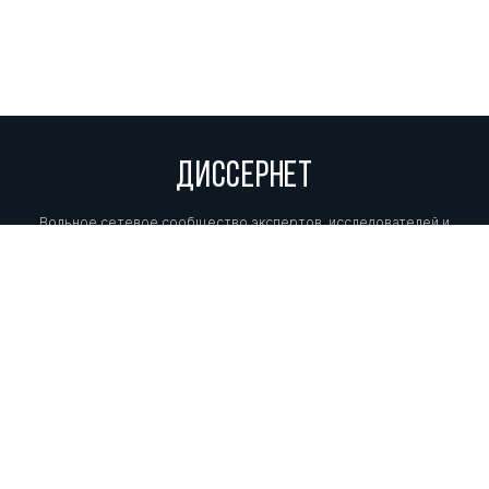
ДИССЕРНЕТ
Вольное сетевое сообщество экспертов, исследователей и
репортеров, посвящающих свой труд разоблачениям мошенников,
фальсификаторов и лжецов. Пишите нам на
info@dissernet.org.
Поддержать проект
МЫ В СОЦСЕТЯХ
© Вольное сетевое сообщество