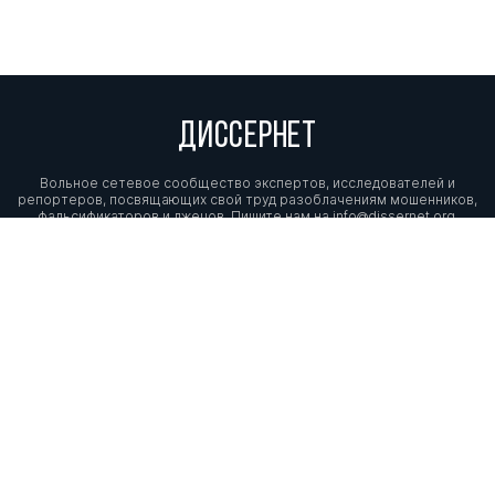
ДИССЕРНЕТ
Вольное сетевое сообщество экспертов, исследователей и
репортеров, посвящающих свой труд разоблачениям мошенников,
фальсификаторов и лжецов. Пишите нам на
info@dissernet.org.
Поддержать проект
МЫ В СОЦСЕТЯХ
© Вольное сетевое сообщество
«Диссернет». 2013—2026