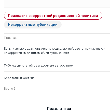
Защиты членов
Имя
Степень
свои
чужие
Признаки некорректной редакционной политики
Белгородский Валерий
д. соц.н.
1
0
Савельевич
Некорректные публикации
Эрдынеева Клавдия
д. пед.н.
0
3
Признак
Гомбожаповна
Есть главные редакторы/члены редколлегии/совета, причастные к
некорректным защитам и/или публикациям
Маршак Аркадий
д. филос.н.
0
8
Львович
Публикация статей с загадочным авторством
Бесплатный хостинг
Всего 3
Поделиться