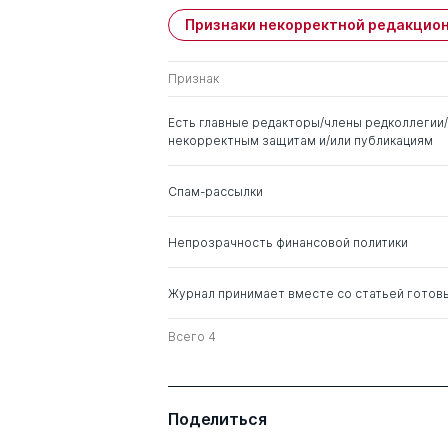
Признаки некорректной редакцион
Имя
Степень
Признак
Хицков Иван Федорович
д. э.н.
Есть главные редакторы/члены редколлегии/
Глебов Иван Петрович
д. э.н.
некорректным защитам и/или публикациям
Пириев Джалил
д. э.н.
Спам-рассылки
Сафарович
Непрозрачность финансовой политики
Кузнецов Владимир
д. э.н.
Васильевич
Журнал принимает вместе со статьей готов
Всего 4
Поделиться