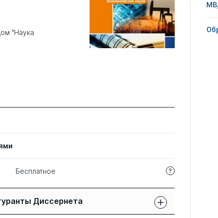
МВ
Об
дом "Наука
ями
Бесплатное
гуранты Диссернета