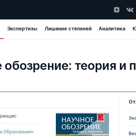
Экспертизы
Лишение степеней
Аналитика
К
 обозрение: теория и 
От
ормацию
Эк
ка Образования»
Ве