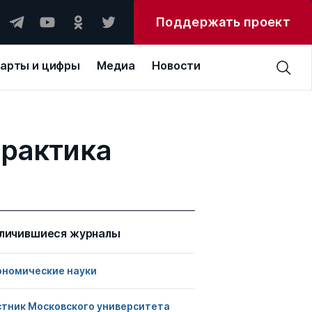
Поддержать проект
арты и цифры
Медиа
Новости
практика
личившиеся журналы
ономические науки
стник Московского университета