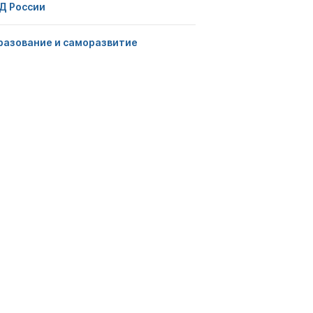
Д России
разование и саморазвитие