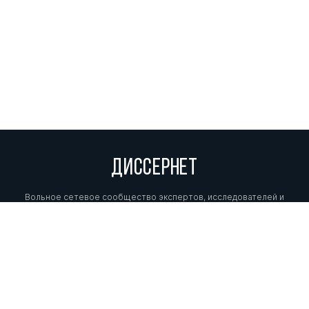
ДИССЕРНЕТ
Вольное сетевое сообщество экспертов, исследователей и
репортеров, посвящающих свой труд разоблачениям мошенников,
фальсификаторов и лжецов. Пишите нам на
info@dissernet.org.
Поддержать проект
МЫ В СОЦСЕТЯХ