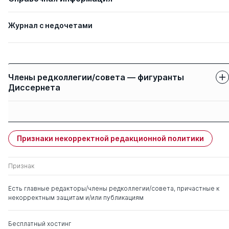
Журнал с недочетами
Члены редколлегии/совета — фигуранты
Диссернета
Защиты членов
Имя
Степень
свои
чужие
Признаки некорректной редакционной политики
Лобзин Юрий
д. мед. н.
0
2
Владимирович
Признак
Есть главные редакторы/члены редколлегии/совета, причастные к
некорректным защитам и/или публикациям
Бесплатный хостинг