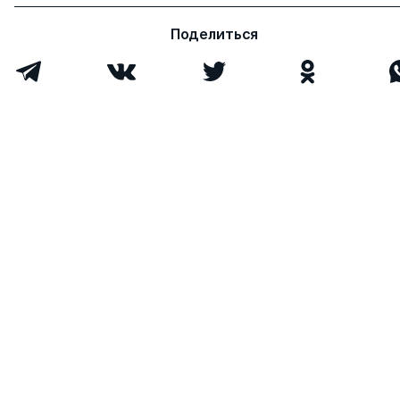
Чернявский Александр
д. мед. н.
0
2
Поделиться
Михайлович
Крылов Владимир
д. мед. н.
0
1
Викторович
Карпенко Андрей
0
1
Анатольевич
Ревишвили Амиран
д. мед. н.
0
6
Шотаевич
Агеев Фаиль Таипович
0
1