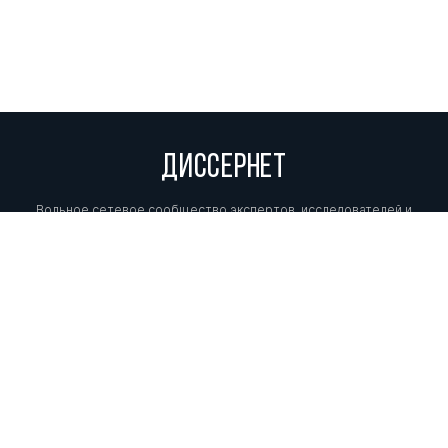
ДИССЕРНЕТ
Вольное сетевое сообщество экспертов, исследователей и
репортеров, посвящающих свой труд разоблачениям мошенников,
фальсификаторов и лжецов. Пишите нам на
info@dissernet.org.
Поддержать проект
МЫ В СОЦСЕТЯХ
© Вольное сетевое сообщество