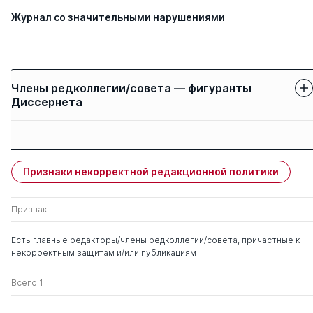
Журнал со значительными нарушениями
Члены редколлегии/совета — фигуранты
Диссернета
Защиты членов
Имя
Степень
свои
чужие
Признаки некорректной редакционной политики
Кухарчук Виктор
0
1
Владимирович
Признак
Бойцов Сергей
0
1
Есть главные редакторы/члены редколлегии/совета, причастные к
Анатольевич
некорректным защитам и/или публикациям
Романов Александр
д. мед. н.
1
0
Всего 1
Борисович