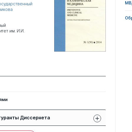
МВ
осударственный
никова
Об
ный
ет им. И.И.
8
ями
гуранты Диссернета
Защиты членов РК: