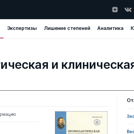
Экспертизы
Лишение степеней
Аналитика
К
ическая и клиническа
От
ормацию
Эк
Ве