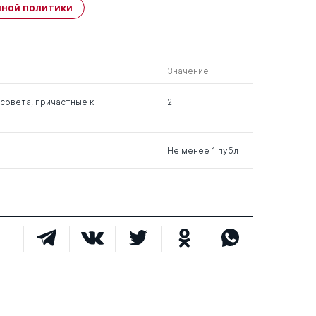
Публикации
ной политики
свои
членов РК
чужие
0
2
0
Значение
0
1
0
совета, причастные к
2
Не менее 1 публ