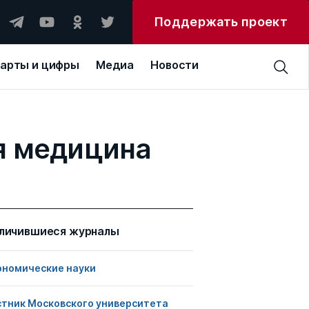
Поддержать проект
арты и цифры
Медиа
Новости
я медицина
личившиеся журналы
ономические науки
стник Московского университета