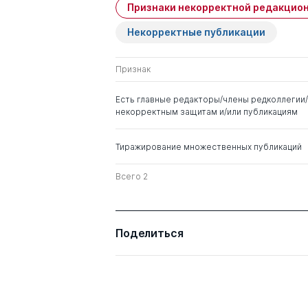
Признаки некорректной редакцион
Имя
Степень
Некорректные публикации
Вишняков Николай
д. мед. н.
Иванович
Признак
Онищенко Геннадий
д. мед. н.
Есть главные редакторы/члены редколлегии/
Григорьевич
некорректным защитам и/или публикациям
Тиражирование множественных публикаций
Всего 2
Поделиться