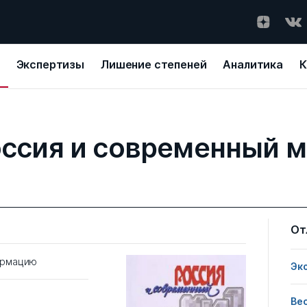
Экспертизы
Лишение степеней
Аналитика
К
ссия и современный 
От
ормацию
Эк
Ве