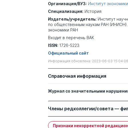
Организация/ВУЗ:
Институт экономики
Специализация:
История
Издатель/учредитель:
Институт науч
по общественным наукам РАН (ИНИОН).
экономики РАН
Входит в перечень ВАК
ISSN:
1726-5223
Официальный сайт
Информация обновлена: 2023-06-03 15:04:0
Справочная информация
Журнал со значительными нарушени
Члены редколлегии/совета — фи
Признаки некорректной редакцион
Имя
Степень