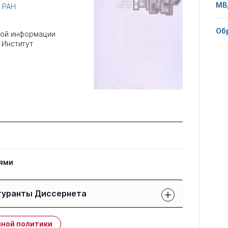
МВ
 РАН
Об
ной информации
 Институт
6
ями
гуранты Диссернета
Защиты членов РК:
Публикации
ной политики
свои
членов РК