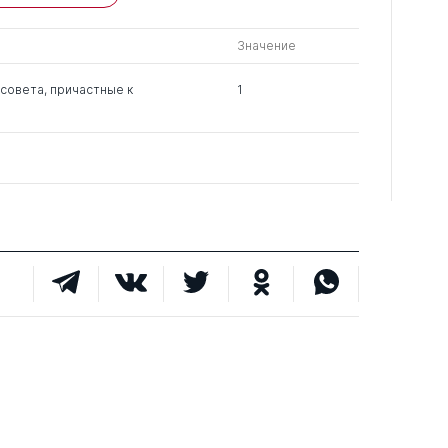
чужие
Значение
0
1
2
совета, причастные к
1