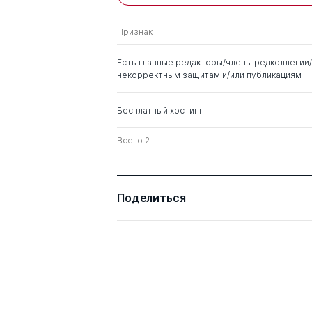
Признак
Нуреев Рустем
д. э.н.
Махмутович
Есть главные редакторы/члены редколлегии/
некорректным защитам и/или публикациям
Бесплатный хостинг
Всего 2
Поделиться