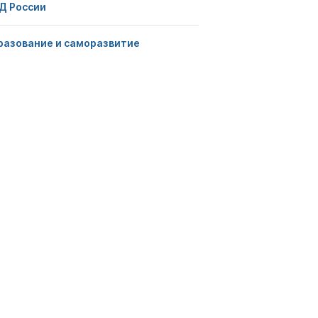
Д России
разование и саморазвитие