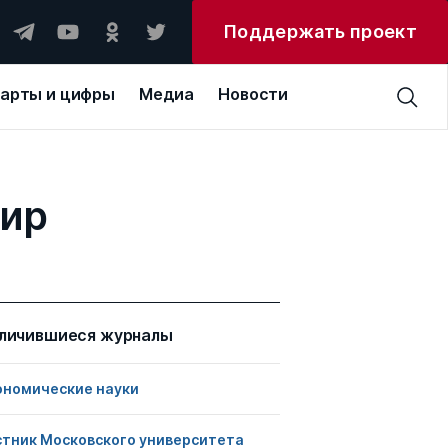
Поддержать проект
арты и цифры
Медиа
Новости
мир
личившиеся журналы
ономические науки
стник Московского университета