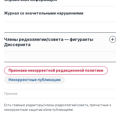
Журнал со значительными нарушениями
Члены редколлегии/совета — фигуранты
Диссернета
Защиты членов
Имя
Степень
свои
чужие
Признаки некорректной редакционной политики
Бороноев Асалхан
д. филос.н.
0
2
Ользонович
Некорректные публикации
Осинский Иван
д. филос.н.
0
6
Признак
Иосифович
Есть главные редакторы/члены редколлегии/совета, причастные к
некорректным защитам и/или публикациям
Волков Юрий
д. филос.н.
0
8
Григорьевич