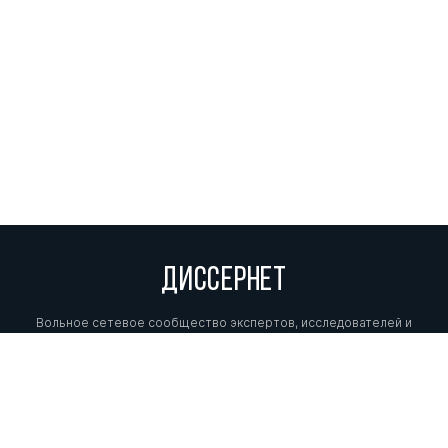
ДИССЕРНЕТ
Вольное сетевое сообщество экспертов, исследователей и
репортеров, посвящающих свой труд разоблачениям мошенников,
фальсификаторов и лжецов. Пишите нам на
info@dissernet.org.
Поддержать проект