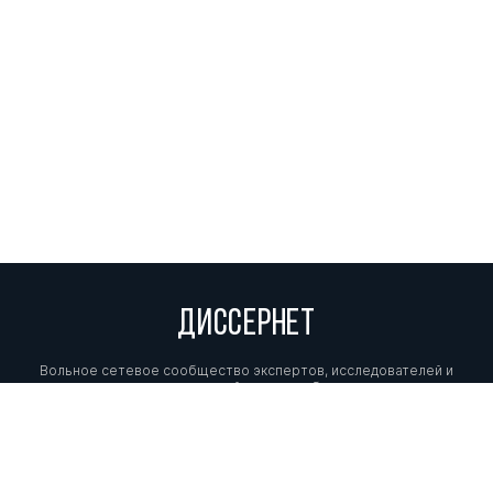
ДИССЕРНЕТ
Вольное сетевое сообщество экспертов, исследователей и
репортеров, посвящающих свой труд разоблачениям мошенников,
фальсификаторов и лжецов. Пишите нам на
info@dissernet.org.
Поддержать проект