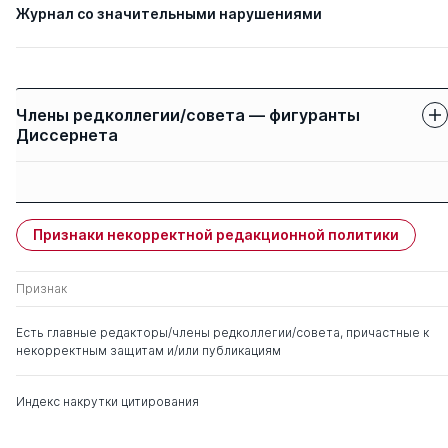
Журнал со значительными нарушениями
Члены редколлегии/совета — фигуранты
Диссернета
Защиты членов
Имя
Степень
свои
чужие
Признаки некорректной редакционной политики
Малько Александр
д. ю.н.
0
11
Васильевич
Признак
Боер Виктор Матвеевич
д. ю.н.
0
5
Есть главные редакторы/члены редколлегии/совета, причастные к
некорректным защитам и/или публикациям
Индекс накрутки цитирования