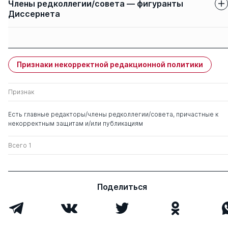
Члены редколлегии/совета — фигуранты
Диссернета
Защиты членов
Имя
Степень
свои
чужие
Признаки некорректной редакционной политики
Ребров Андрей
д. мед. н.
0
2
Петрович
Признак
Зборовская Ирина
д. мед. н.
0
14
Есть главные редакторы/члены редколлегии/совета, причастные к
Александровна
некорректным защитам и/или публикациям
Сычев Дмитрий
д. мед. н.
0
1
Всего 1
Алексеевич
Поделиться