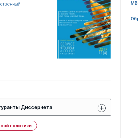
МВ
рственный
Об
гуранты Диссернета
Защиты членов РК:
Публикации
ной политики
свои
членов РК
чужие