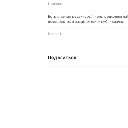
Признак
Лагусев Юрий Михайлович
д. пед.н.
Есть главные редакторы/члены редколлегии/
некорректным защитам и/или публикациям
Всего 1
Поделиться