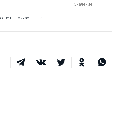
Значение
0
6
0
совета, причастные к
1