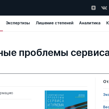
Экспертизы
Лишение степеней
Аналитика
К
ые проблемы сервиса
От
ормацию
Эк
Ве