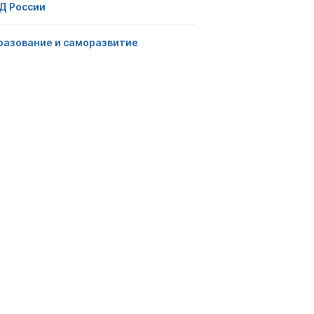
Д России
разование и саморазвитие