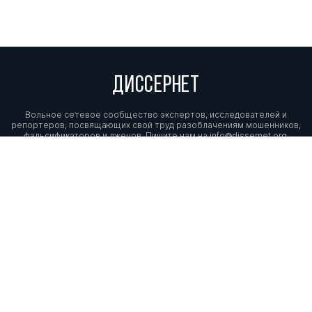
ДИССЕРНЕТ
Вольное сетевое сообщество экспертов, исследователей и
репортеров, посвящающих свой труд разоблачениям мошенников,
фальсификаторов и лжецов. Пишите нам на
info@dissernet.org.
Поддержать проект
МЫ В СОЦСЕТЯХ
© Вольное сетевое сообщество
«Диссернет». 2013—2026