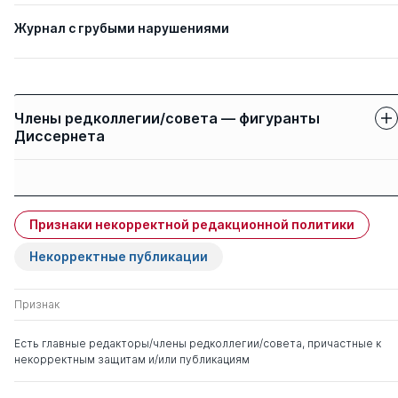
Журнал с грубыми нарушениями
Члены редколлегии/совета — фигуранты
Диссернета
Защиты членов
Имя
Степень
свои
чужие
Признаки некорректной редакционной политики
Топольский Николай
д. тех.н.
0
1
Григорьевич
Некорректные публикации
Дурнев Роман
д. тех.н.
0
0
Признак
Александрович
Есть главные редакторы/члены редколлегии/совета, причастные к
некорректным защитам и/или публикациям