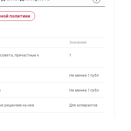
Защиты членов РК:
Публикации
ной политики
свои
членов РК
чужие
0
2
0
Значение
совета, причастные к
1
Не менее 1 публ
м
Не менее 1 публ
ые рецензии на нее
Для аспирантов