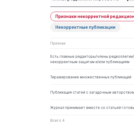
Признаки некорректной редакцион
Имя
Степень
Некорректные публикации
Хабриева Талия
д. ю.н.
Ярулловна
Признак
Есть главные редакторы/члены редколлегии/
некорректным защитам и/или публикациям
Тиражирование множественных публикаций
Публикация статей с загадочным авторство
Журнал принимает вместе со статьей готов
Всего 4