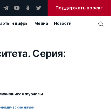
Поддержать проект
арты и цифры
Медиа
Новости
итета. Серия:
личившиеся журналы
ономические науки