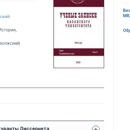
Ве
МВ
ский)
История
,
Об
иволжский)
гуранты Диссернета