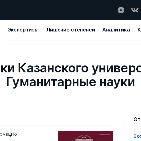
Экспертизы
Лишение степеней
Аналитика
К
ки Казанского универс
Гуманитарные науки
От
ормацию
Эк