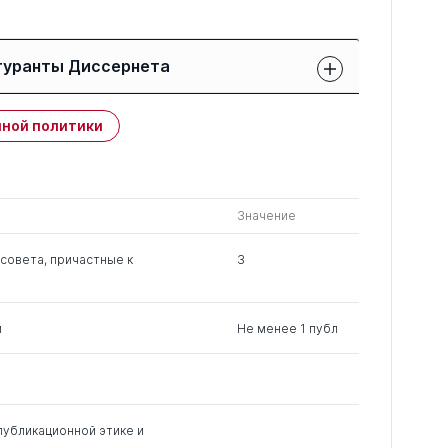
гуранты Диссернета
Защиты членов РК:
Публикации
ной политики
свои
членов РК
чужие
0
6
0
Значение
0
0
1
совета, причастные к
3
0
0
10
м
Не менее 1 публ
публикационной этике и