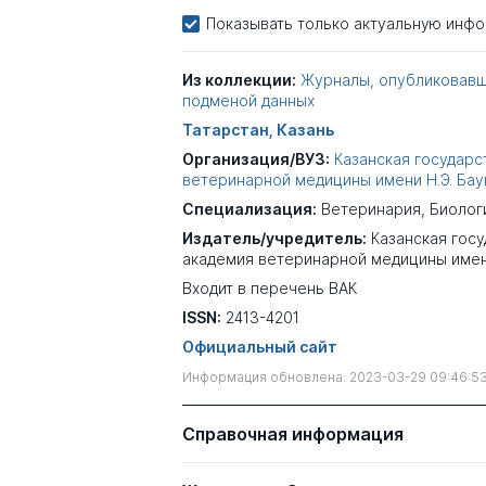
Показывать только актуальную инф
Из коллекции:
Журналы, опубликовавш
подменой данных
Татарстан, Казань
Организация/ВУЗ:
Казанская государс
ветеринарной медицины имени Н.Э. Ба
Специализация:
Ветеринария
,
Биолог
Издатель/учредитель:
Казанская гос
академия ветеринарной медицины имен
Входит в перечень ВАК
ISSN:
2413-4201
Официальный сайт
Информация обновлена: 2023-03-29 09:46:5
Справочная информация