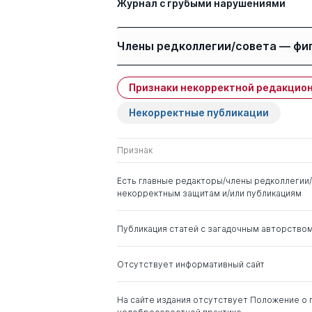
Журнал с грубыми нарушениями
Члены редколлегии/совета — фи
Признаки некорректной редакцион
Имя
Степень
Некорректные публикации
Василевич Федор
д. вет.н.
Иванович
Признак
Балакирев Николай
д. с.-х.н.
Есть главные редакторы/члены редколлегии/
Александрович
некорректным защитам и/или публикациям
Кощаев Андрей
д. биолог.н.
Публикация статей с загадочным авторство
Георгиевич
Отсутствует информативный сайт
На сайте издания отсутствует Положение о 