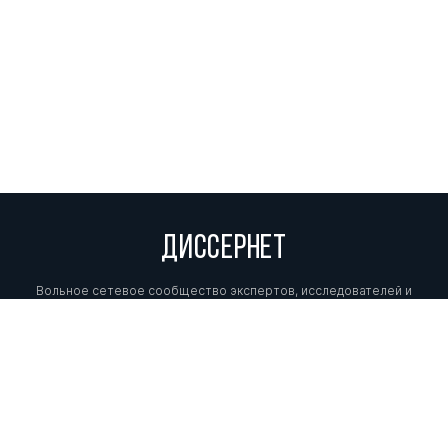
ДИССЕРНЕТ
Вольное сетевое сообщество экспертов, исследователей и
репортеров, посвящающих свой труд разоблачениям мошенников,
фальсификаторов и лжецов. Пишите нам на
info@dissernet.org.
Поддержать проект
МЫ В СОЦСЕТЯХ