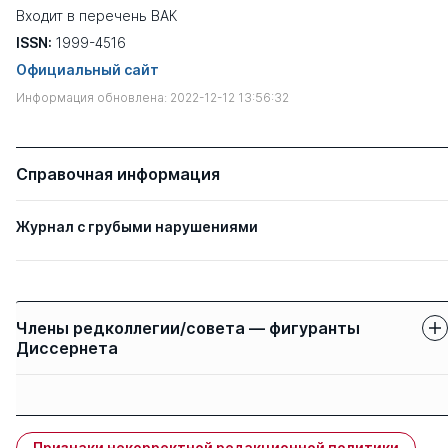
Входит в перечень ВАК
ISSN:
1999-4516
Официальный сайт
Информация обновлена: 2022-12-12 13:56:32
Справочная информация
Журнал с грубыми нарушениями
Члены редколлегии/совета — фигуранты
Диссернета
Защиты членов
Имя
Степень
свои
чужие
Признаки некорректной редакционной политики