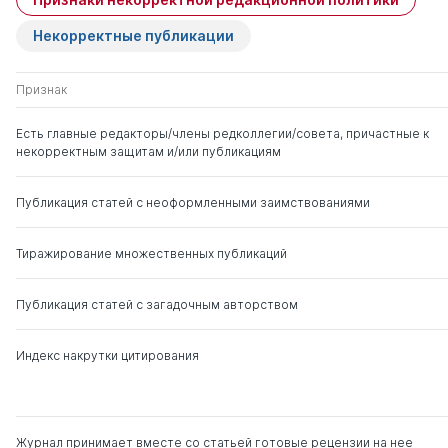
Рогачев Алексей
д. тех.н.
0
6
Фруминович
Некорректные публикации
Хубаев Георгий
д. э.н.
0
7
Признак
Николаевич
Есть главные редакторы/члены редколлегии/совета, причастные к
некорректным защитам и/или публикациям
Везиров Тимур
д. пед.н.
0
16
Гаджиевич
Публикация статей с неоформленными заимствованиями
Шогенов Бетал
д. э.н.
1
13
Аминович
Тиражирование множественных публикаций
Токаев Нох Хасанбиевич
д. э.н.
0
7
Публикация статей с загадочным авторством
Индекс накрутки цитирования
Журнал принимает вместе со статьей готовые рецензии на нее