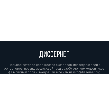
ДИССЕРНЕТ
Вольное сетевое сообщество экспертов, исследователей и
репортеров, посвящающих свой труд разоблачениям мошенников,
фальсификаторов и лжецов. Пишите нам на
info@dissernet.org.
Поддержать проект
МЫ В СОЦСЕТЯХ