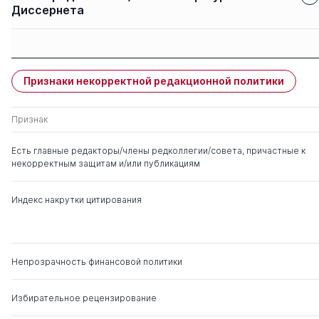
Диссернета
Защиты членов
Имя
Степень
свои
чужие
Признаки некорректной редакционной политики
Панкова Светлана
0
1
Валентиновна
Признак
Рогуленко Татьяна
д. э.н.
0
7
Есть главные редакторы/члены редколлегии/совета, причастные к
Михайловна
некорректным защитам и/или публикациям
Ряховский Дмитрий
д. э.н.
1
0
Индекс накрутки цитирования
Иванович
Непрозрачность финансовой политики
Избирательное рецензирование