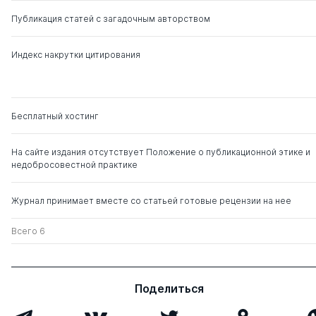
Публикация статей с загадочным авторством
Илларионова Людмила
д. пед.н.
0
6
Петровна
Индекс накрутки цитирования
Новикова Галина
0
4
Павловна
Бесплатный хостинг
Христидис Татьяна
д. пед.н.
0
4
Витальевна
На сайте издания отсутствует Положение о публикационной этике и
недобросовестной практике
Вьюнова Наталья
д. пед.н.
0
2
Ивановна
Журнал принимает вместе со статьей готовые рецензии на нее
Всего 6
Поделиться