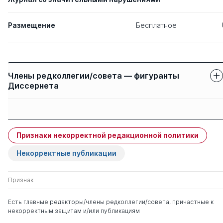
Размещение
Бесплатное
Члены редколлегии/совета — фигуранты
Диссернета
Защиты членов
Имя
Степень
свои
чужие
Признаки некорректной редакционной политики
Крившенко Лина
0
2
Поликарповна
Некорректные публикации
Мардахаев Лев
д. пед.н.
0
11
Признак
Владимирович
Есть главные редакторы/члены редколлегии/совета, причастные к
некорректным защитам и/или публикациям
Виленский Михаил
д. пед.н.
0
10
Яковлевич