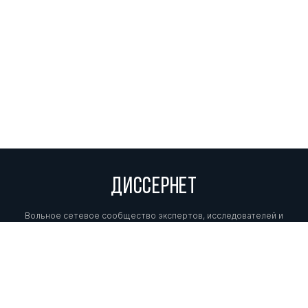
ДИССЕРНЕТ
Вольное сетевое сообщество экспертов, исследователей и
репортеров, посвящающих свой труд разоблачениям мошенников,
фальсификаторов и лжецов. Пишите нам на
info@dissernet.org.
Поддержать проект