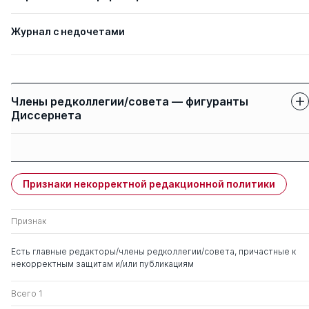
Журнал с недочетами
Члены редколлегии/совета — фигуранты
Диссернета
Защиты членов
Имя
Степень
свои
чужие
Признаки некорректной редакционной политики
Голенкова Зинаида
д. филос.н.
0
6
Тихоновна
Признак
Иванов Вилен
д. филос.н.
0
4
Есть главные редакторы/члены редколлегии/совета, причастные к
Николаевич
некорректным защитам и/или публикациям
Всего 1