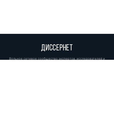
ДИССЕРНЕТ
Вольное сетевое сообщество экспертов, исследователей и
репортеров, посвящающих свой труд разоблачениям мошенников,
фальсификаторов и лжецов. Пишите нам на
info@dissernet.org.
Поддержать проект
МЫ В СОЦСЕТЯХ