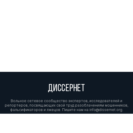
ДИССЕРНЕТ
Вольное сетевое сообщество экспертов, исследователей и
репортеров, посвящающих свой труд разоблачениям мошенников,
фальсификаторов и лжецов. Пишите нам на
info@dissernet.org.
Поддержать проект