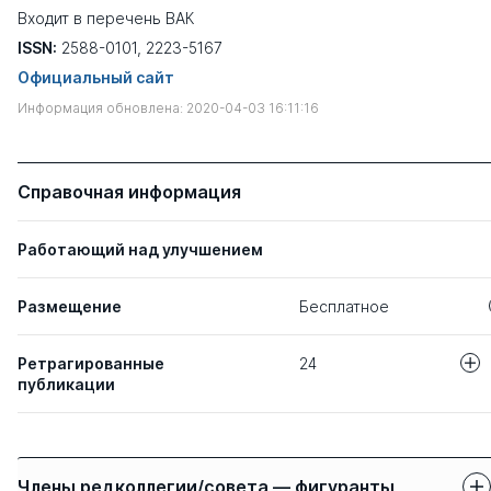
Входит в перечень ВАК
ISSN:
2588-0101, 2223-5167
Официальный сайт
Информация обновлена: 2020-04-03 16:11:16
Справочная информация
Работающий над улучшением
Размещение
Бесплатное
Ретрагированные
24
публикации
Авторы
Название статьи
УПРАВЛЕНИЕ 
Гребеник В. В.
Члены редколлегии/совета — фигуранты