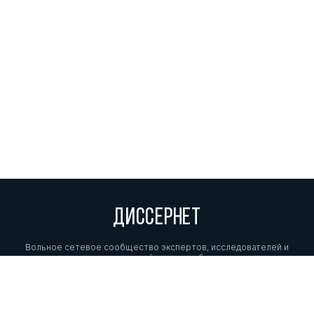
ДИССЕРНЕТ
Вольное сетевое сообщество экспертов, исследователей и
репортеров, посвящающих свой труд разоблачениям мошенников,
фальсификаторов и лжецов. Пишите нам на
info@dissernet.org.
Поддержать проект