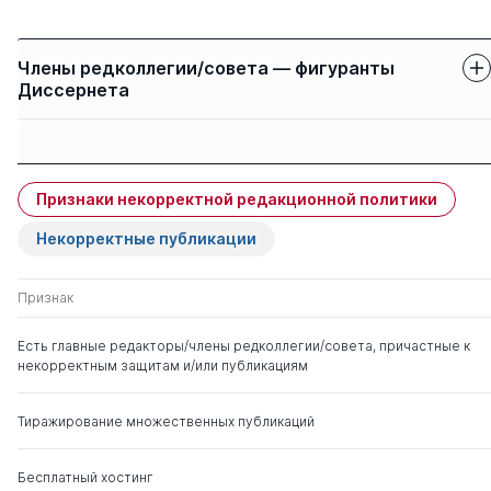
Члены редколлегии/совета — фигуранты
Диссернета
Защиты членов
Имя
Степень
свои
чужие
Признаки некорректной редакционной политики
Макаров Валерий
к. э.н.
0
2
Леонидович
Некорректные публикации
д. физ.-мат.н.
Юревич Андрей
д. псих.н.
0
1
Признак
Владиславович
Есть главные редакторы/члены редколлегии/совета, причастные к
некорректным защитам и/или публикациям
Тиражирование множественных публикаций
Бесплатный хостинг