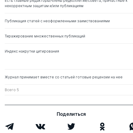
Есть главные редакторы/члены редколлегии/совета, причастные к
некорректным защитам и/или публикациям
Спиридонов Сергей
д. э.н.
1
2
Павлович
Публикация статей с неоформленными заимствованиями
Злобина Наталья
д. э.н.
1
6
Васильевна
Тиражирование множественных публикаций
Матвейкин Валерий
д. тех.н.
0
1
Индекс накрутки цитирования
Григорьевич
Бабушкин Вадим
д. с.-х.н.
0
2
Анатольевич
Журнал принимает вместе со статьей готовые рецензии на нее
Всего 5
Поделиться