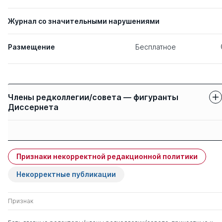
Журнал со значительными нарушениями
Размещение
Бесплатное
Члены редколлегии/совета — фигуранты
Диссернета
Защиты членов
Имя
Степень
свои
чужие
Признаки некорректной редакционной политики
Мищенко Елена
д. э.н.
1
0
Сергеевна
Некорректные публикации
Бешенков Сергей
д. пед.н.
0
2
Признак
Александрович