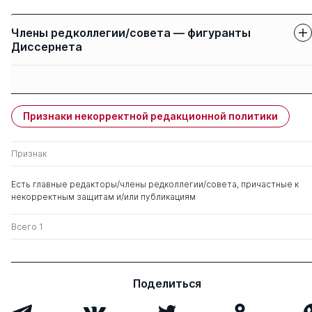
Члены редколлегии/совета — фигуранты
Диссернета
Защиты членов
Имя
Степень
свои
чужие
Признаки некорректной редакционной политики
Подымова Людмила
д. пед.н.
0
1
Степановна
Признак
Болотов Виктор
д. пед.н.
1
1
Есть главные редакторы/члены редколлегии/совета, причастные к
Александрович
некорректным защитам и/или публикациям
Демин Виктор
д. пед.н.
0
1
Всего 1
Михайлович
к. э.н.
Поделиться