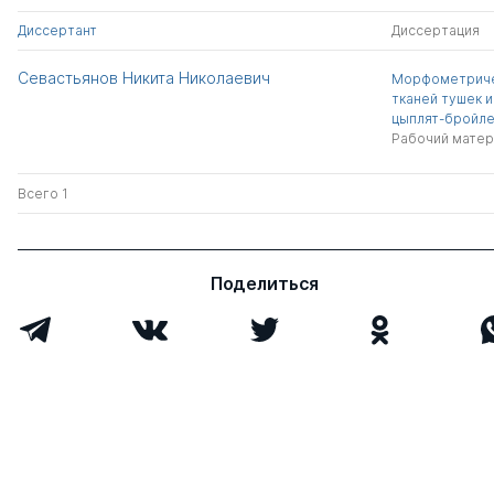
Диссертант
Диссертация
Севастьянов Никита Николаевич
Морфометриче
тканей тушек 
цыплят-бройле
Рабочий матер
Всего 1
Поделиться