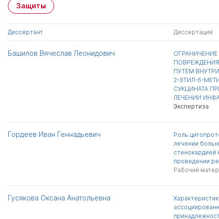
Защиты
Диссертант
Диссертация
Башилов Вячеслав Леонидович
ОГРАНИЧЕНИЕ
ПОВРЕЖДЕНИЯ
ПУТЕМ ВНУТР
2-ЭТИЛ-6-МЕ
СУКЦИНАТА П
ЛЕЧЕНИИ ИНФ
Экспертиза
Гордеев Иван Геннадьевич
Роль цитопрот
лечении больн
стенокардией 
проведении ре
Рабочий матер
Гусякова Оксана Анатольевна
Характеристик
ассоциированн
принадлежност