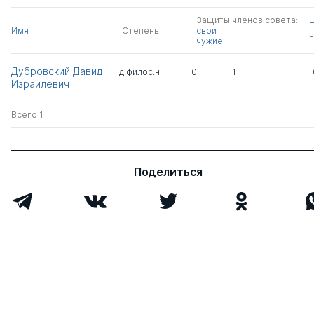
Защиты членов совета:
Имя
Степень
свои
ч
чужие
Дубровский Давид
д.филос.н.
0
1
Израилевич
Всего 1
Поделиться