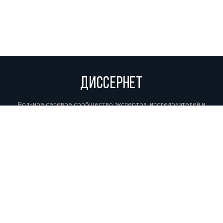
ДИССЕРНЕТ
Вольное сетевое сообщество экспертов, исследователей и
репортеров, посвящающих свой труд разоблачениям мошенников,
фальсификаторов и лжецов. Пишите нам на
info@dissernet.org.
Поддержать проект
МЫ В СОЦСЕТЯХ
© Вольное сетевое сообщество