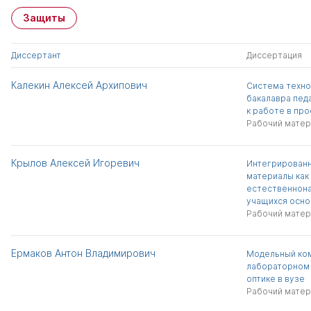
Защиты
Диссертант
Диссертация
Калекин Алексей Архипович
Система техно
бакалавра пед
к работе в пр
Рабочий матер
Крылов Алексей Игоревич
Интегрирован
материалы как
естественнона
учащихся осно
Рабочий матер
Ермаков Антон Владимирович
Модельный ко
лабораторном 
оптике в вузе
Рабочий матер