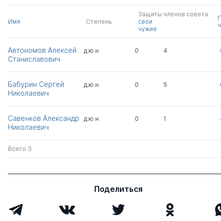
Защиты членов совета:
Имя
Степень
свои
ч
чужие
Автономов Алексей
д.ю.н.
0
4
Станиславович
Бабурин Сергей
д.ю.н.
0
5
Николаевич
Савенков Александр
д.ю.н.
0
1
Николаевич
Всего 3
Поделиться