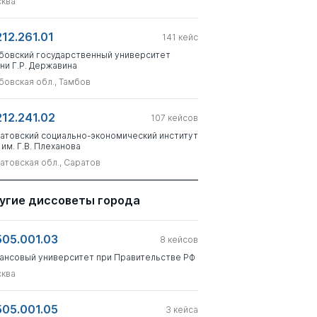
ква
212.261.01
141
кейс
бовский государственный университет
ни Г.Р. Державина
бовская обл., Тамбов
212.241.02
107
кейсов
атовский социально-экономический институт
 им. Г.В. Плеханова
атовская обл., Саратов
угие диссоветы города
505.001.03
8
кейсов
ансовый университет при Правительстве РФ
ква
505.001.05
3
кейса