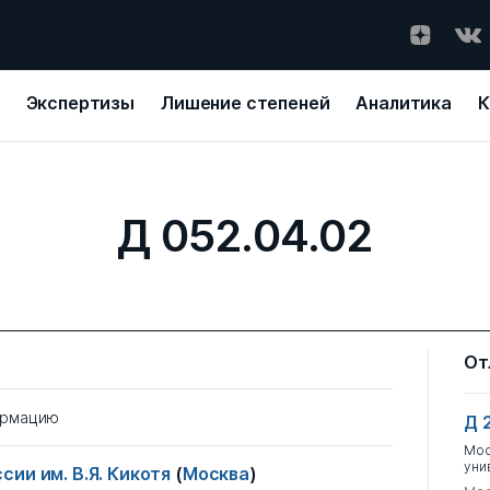
Экспертизы
Лишение степеней
Аналитика
К
Д 052.04.02
От
ормацию
Д 
Мос
уни
ии им. В.Я. Кикотя
(
Москва
)