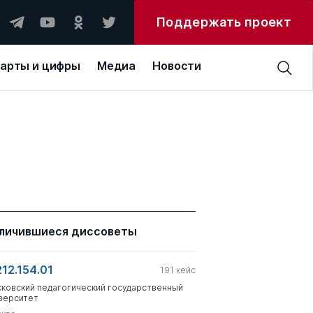
Поддержать проект
арты и цифры
Медиа
Новости
личившиеся диссоветы
212.154.01
191
кейс
ковский педагогический государственный
верситет