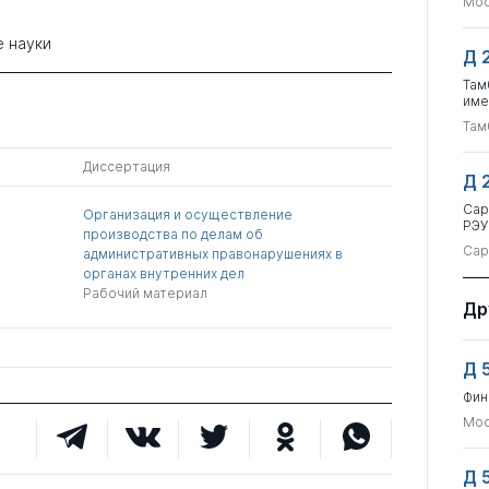
Мос
 науки
Д 
Там
име
Там
Диссертация
Д 
Сар
Организация и осуществление
РЭУ
производства по делам об
Сар
административных правонарушениях в
органах внутренних дел
Рабочий материал
Др
Д 
Фин
Мос
Д 