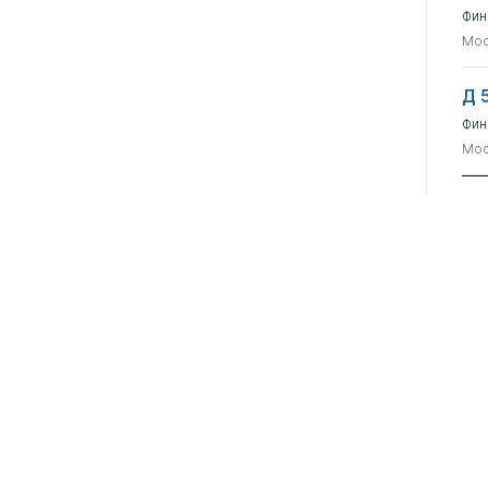
Фин
Мос
Д 
Фин
Мос