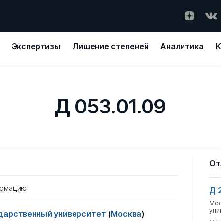
Экспертизы
Лишение степеней
Аналитика
К
Д 053.01.09
От
ормацию
Д 
Мос
уни
ударственный университет
(
Москва
)