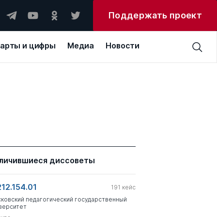
Поддержать проект
арты и цифры
Медиа
Новости
личившиеся диссоветы
212.154.01
191
кейс
ковский педагогический государственный
верситет