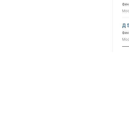
Фин
Мос
Д 
Фин
Мос