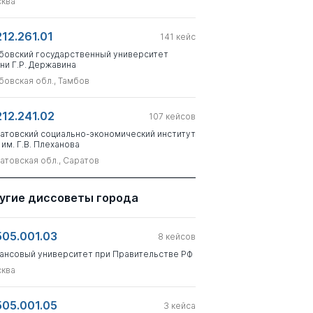
ква
212.261.01
141
кейс
бовский государственный университет
ни Г.Р. Державина
бовская обл., Тамбов
212.241.02
107
кейсов
атовский социально-экономический институт
 им. Г.В. Плеханова
атовская обл., Саратов
угие диссоветы города
505.001.03
8
кейсов
ансовый университет при Правительстве РФ
ква
505.001.05
3
кейса