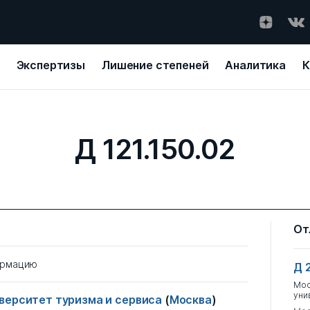
Экспертизы
Лишение степеней
Аналитика
К
Д 121.150.02
От
ормацию
Д 
Мос
уни
верситет туризма и сервиса
(
Москва
)