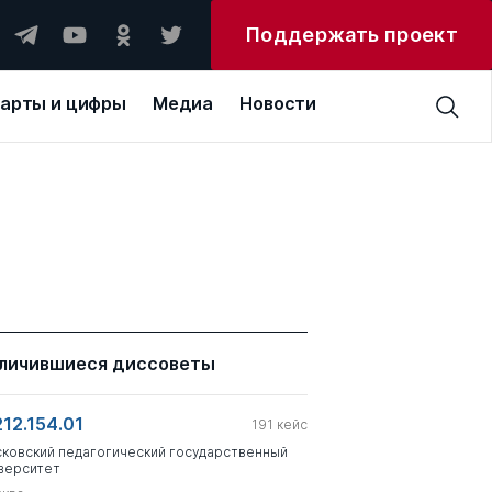
Поддержать проект
арты и цифры
Медиа
Новости
личившиеся диссоветы
212.154.01
191
кейс
ковский педагогический государственный
верситет