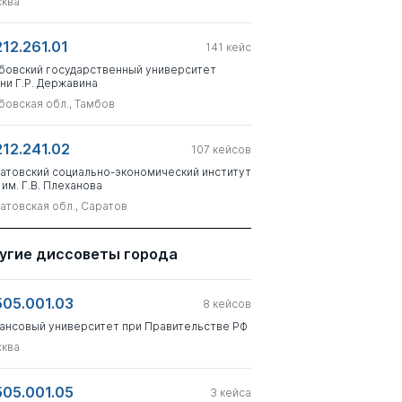
ква
212.261.01
141
кейс
бовский государственный университет
ни Г.Р. Державина
бовская обл., Тамбов
212.241.02
107
кейсов
атовский социально-экономический институт
 им. Г.В. Плеханова
атовская обл., Саратов
угие диссоветы города
505.001.03
8
кейсов
ансовый университет при Правительстве РФ
ква
505.001.05
3
кейса