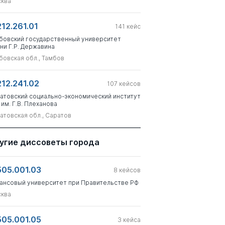
ква
212.261.01
141
кейс
бовский государственный университет
ни Г.Р. Державина
бовская обл., Тамбов
212.241.02
107
кейсов
атовский социально-экономический институт
 им. Г.В. Плеханова
атовская обл., Саратов
угие диссоветы города
505.001.03
8
кейсов
ансовый университет при Правительстве РФ
ква
505.001.05
3
кейса