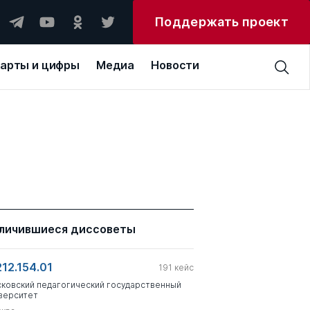
Поддержать проект
арты и цифры
Медиа
Новости
личившиеся диссоветы
212.154.01
191
кейс
ковский педагогический государственный
верситет