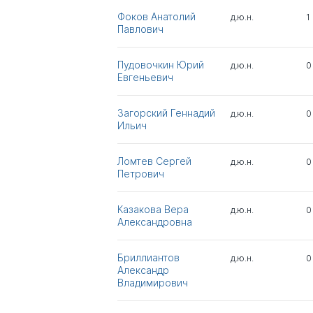
Фоков Анатолий
д.ю.н.
1
Павлович
Пудовочкин Юрий
д.ю.н.
0
Евгеньевич
Загорский Геннадий
д.ю.н.
0
Ильич
Ломтев Сергей
д.ю.н.
0
Петрович
Казакова Вера
д.ю.н.
0
Александровна
Бриллиантов
д.ю.н.
0
Александр
Владимирович