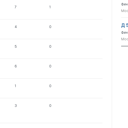
Фин
7
1
Мос
Д 
4
0
Фин
Мос
5
0
6
0
1
0
3
0