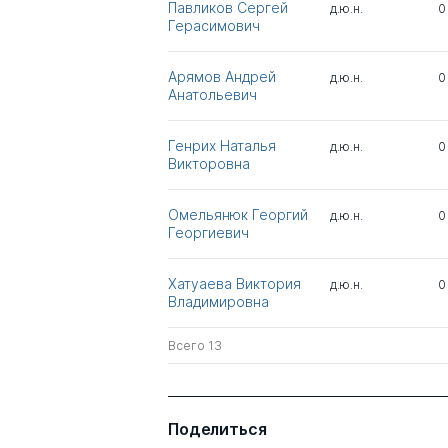
Павликов Сергей
д.ю.н.
0
Герасимович
Арямов Андрей
д.ю.н.
0
Анатольевич
Генрих Наталья
д.ю.н.
0
Викторовна
Омельянюк Георгий
д.ю.н.
0
Георгиевич
Хатуаева Виктория
д.ю.н.
0
Владимировна
Всего 13
Поделиться