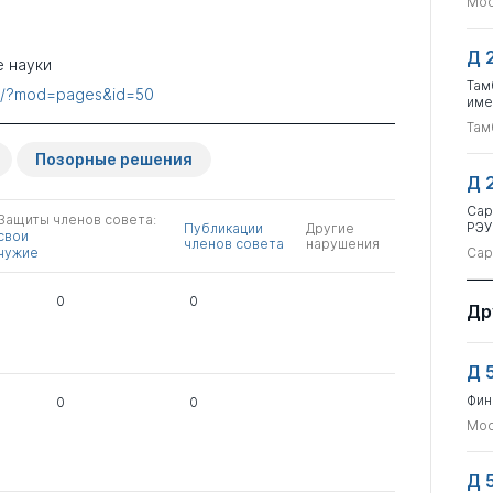
Мос
Д 
 науки
Там
.ru/?mod=pages&id=50
име
Там
Позорные решения
Д 
Сар
Защиты членов совета:
РЭУ
Публикации
Другие
свои
членов совета
нарушения
чужие
Сар
0
0
Др
Д 
Фин
0
0
Мос
Д 