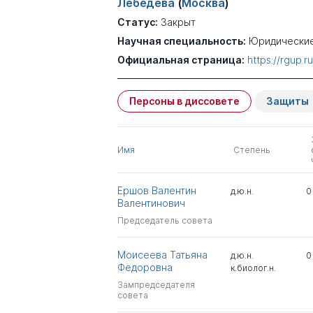
Лебедева
(
Москва
)
Статус:
Закрыт
Научная специальность:
Юридические
Официальная страница:
https://rgup
Персоны в диссовете
Защиты
Имя
Степень
Ершов Валентин
д.ю.н.
0
Валентинович
Председатель совета
Моисеева Татьяна
д.ю.н.
0
Федоровна
к.биолог.н.
Зампредседателя
совета