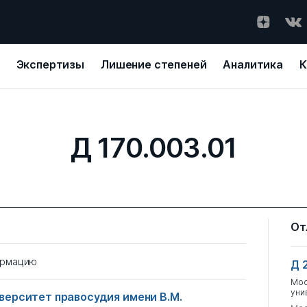
Экспертизы
Лишение степеней
Аналитика
К
Д 170.003.01
От
ормацию
Д 
Мос
уни
верситет правосудия имени В.М.