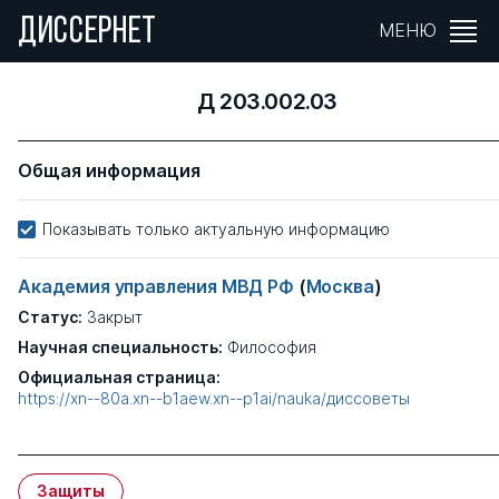
ДИССЕРНЕТ
МЕНЮ
Д 203.002.03
Общая информация
Показывать только актуальную информацию
Академия управления МВД РФ
(
Москва
)
Статус:
Закрыт
Научная специальность:
Философия
Официальная страница:
https://xn--80a.xn--b1aew.xn--p1ai/nauka/диссоветы
Защиты