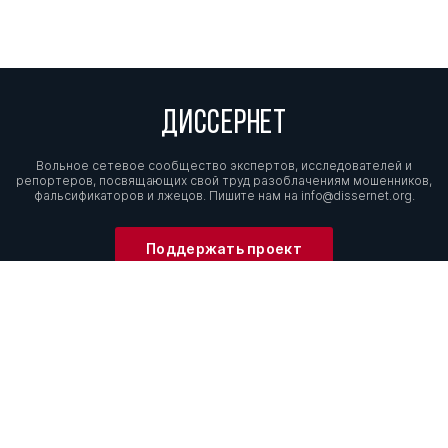
ДИССЕРНЕТ
Вольное сетевое сообщество экспертов, исследователей и
репортеров, посвящающих свой труд разоблачениям мошенников,
фальсификаторов и лжецов. Пишите нам на
info@dissernet.org.
Поддержать проект
МЫ В СОЦСЕТЯХ
© Вольное сетевое сообщество
«Диссернет». 2013—2026