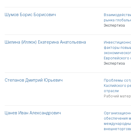
Шумов Борис Борисович
Взаимодействи
рынка глобаль
Экспертиза
Шилина (Иллюк) Екатерина Анатольевна
Инвестиционно
факторы повы
экономическог
Европейского 
Экспертиза
Степанов Дмитрий Юрьевич
Проблемы сотр
Каспийского р
отрасли
Рабочий матер
Цанев Иван Александрович
Организационн
обеспечения м
международны
внешнеторгов