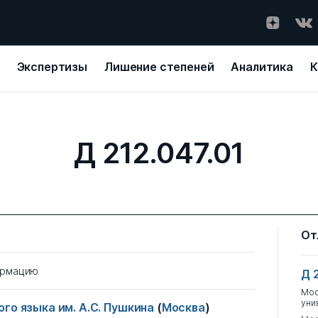
Экспертизы
Лишение степеней
Аналитика
К
Д 212.047.01
От
ормацию
Д 
Мос
уни
го языка им. А.С. Пушкина
(
Москва
)