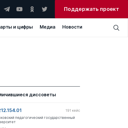
Поддержать проект
арты и цифры
Медиа
Новости
личившиеся диссоветы
212.154.01
191
кейс
ковский педагогический государственный
верситет