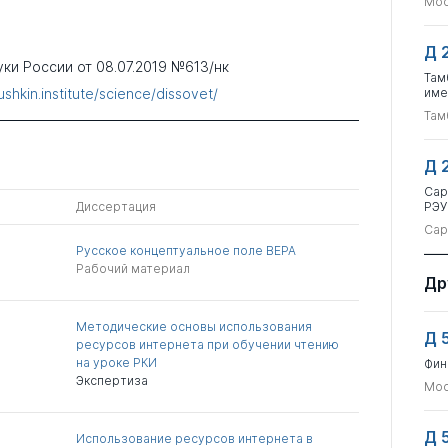
Мос
Д 
и России от 08.07.2019 №613/нк
Там
shkin.institute/science/dissovet/
име
Там
Д 
Сар
Диссертация
РЭУ
Сар
Русское концептуальное поле ВЕРА
Рабочий материал
Др
Методические основы использования
Д 
ресурсов интернета при обучении чтению
на уроке РКИ
Фин
Экспертиза
Мос
Д 
Использование ресурсов интернета в