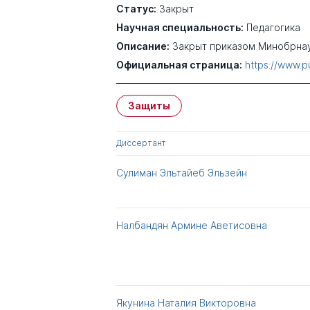
Статус:
Закрыт
Научная специальность:
Педагогика
Описание:
Закрыт приказом Минобрнаук
Официальная страница:
https://www.pu
Защиты
Диссертант
Сулиман Эльтайеб Эльзейн
Налбандян Армине Аветисовна
Якунина Наталия Викторовна