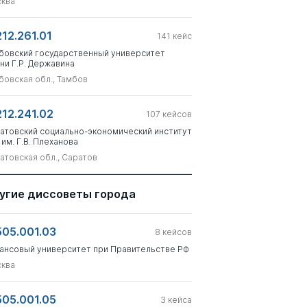
ква
212.261.01
141
кейс
бовский государственный университет
ни Г.Р. Державина
бовская обл., Тамбов
212.241.02
107
кейсов
атовский социально-экономический институт
 им. Г.В. Плеханова
атовская обл., Саратов
угие диссоветы города
505.001.03
8
кейсов
ансовый университет при Правительстве РФ
ква
505.001.05
3
кейса