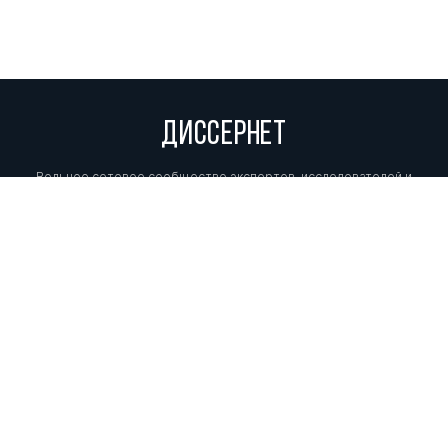
ДИССЕРНЕТ
Вольное сетевое сообщество экспертов, исследователей и
репортеров, посвящающих свой труд разоблачениям мошенников,
фальсификаторов и лжецов. Пишите нам на
info@dissernet.org.
Поддержать проект
МЫ В СОЦСЕТЯХ
© Вольное сетевое сообщество
«Диссернет». 2013—2026