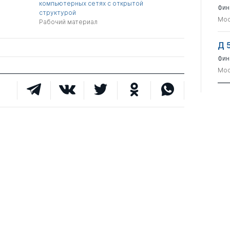
компьютерных сетях с открытой
Фин
структурой
Мос
Рабочий материал
Д 
Фин
Мос