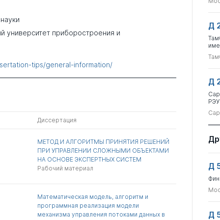
Мос
 науки
Д 
й университет приборостроения и
Там
име
Там
ssertation-tips/general-information/
Д 
Сар
РЭУ
Сар
Диссертация
Др
МЕТОД И АЛГОРИТМЫ ПРИНЯТИЯ РЕШЕНИЙ
ПРИ УПРАВЛЕНИИ СЛОЖНЫМИ ОБЪЕКТАМИ
НА ОСНОВЕ ЭКСПЕРТНЫХ СИСТЕМ
Д 
Рабочий материал
Фин
Мос
Математическая модель, алгоритм и
программная реализация модели
Д 
механизма управления потоками данных в