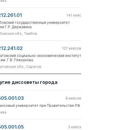
ква
212.261.01
141
кейс
бовский государственный университет
ни Г.Р. Державина
бовская обл., Тамбов
212.241.02
107
кейсов
атовский социально-экономический институт
 им. Г.В. Плеханова
атовская обл., Саратов
угие диссоветы города
505.001.03
8
кейсов
ансовый университет при Правительстве РФ
ква
505.001.05
3
кейса