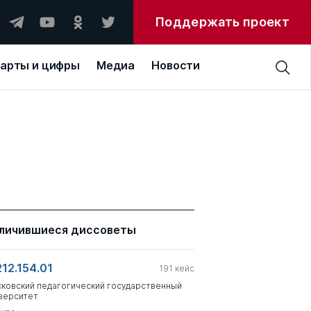
Поддержать проект
арты и цифры
Медиа
Новости
личившиеся диссоветы
212.154.01
191
кейс
ковский педагогический государственный
верситет