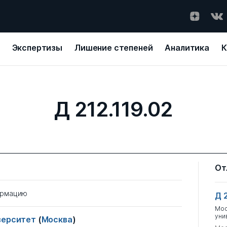
Экспертизы
Лишение степеней
Аналитика
К
Д 212.119.02
От
ормацию
Д 
Мос
уни
иверситет
(
Москва
)