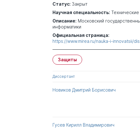
Статус:
Закрыт
Научная специальность:
Технические
Описание:
Московский государственны
информатики
Официальная страница:
https://www.mirea.ru/nauka-i-innovatsii/di
Защиты
Диссертант
Новиков Дмитрий Борисович
Гусев Кирилл Владимирович