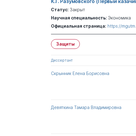
К.Г. Разумовского (Первый казач
Статус:
Закрыт
Научная специальность:
Экономика
Официальная страница:
https://mgutm
Защиты
Диссертант
Скрынник Елена Борисовна
Девяткина Тамара Владимировна