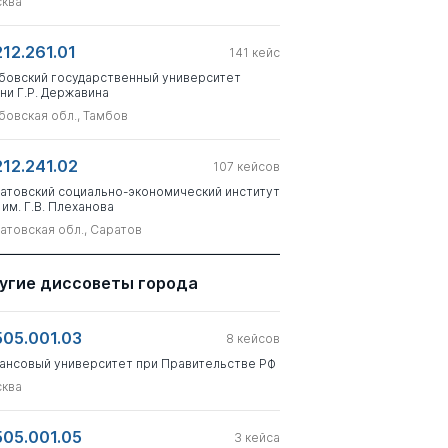
ква
212.261.01
141
кейс
бовский государственный университет
ни Г.Р. Державина
бовская обл., Тамбов
212.241.02
107
кейсов
атовский социально-экономический институт
 им. Г.В. Плеханова
атовская обл., Саратов
угие диссоветы города
505.001.03
8
кейсов
ансовый университет при Правительстве РФ
ква
505.001.05
3
кейса