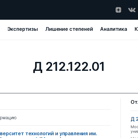
Экспертизы
Лишение степеней
Аналитика
К
Д 212.122.01
От
ормацию
Д 
Мос
уни
ерситет технологий и управления им.