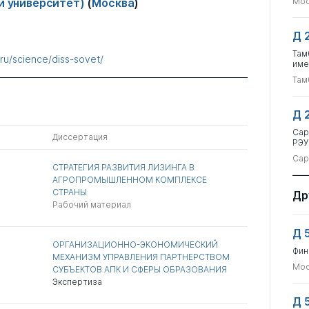
ий университет)
(
Москва
)
Мос
Д 
Там
.ru/science/diss-sovet/
име
Там
Д 
Сар
Диссертация
РЭУ
Сар
СТРАТЕГИЯ РАЗВИТИЯ ЛИЗИНГА В
АГРОПРОМЫШЛЕННОМ КОМПЛЕКСЕ
СТРАНЫ
Др
Рабочий материал
Д 
ОРГАНИЗАЦИОННО-ЭКОНОМИЧЕСКИЙ
Фин
МЕХАНИЗМ УПРАВЛЕНИЯ ПАРТНЕРСТВОМ
Мос
СУБЪЕКТОВ АПК И СФЕРЫ ОБРАЗОВАНИЯ
Экспертиза
Д 