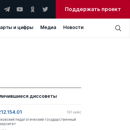
Поддержать проект
арты и цифры
Медиа
Новости
личившиеся диссоветы
212.154.01
191
кейс
ковский педагогический государственный
верситет