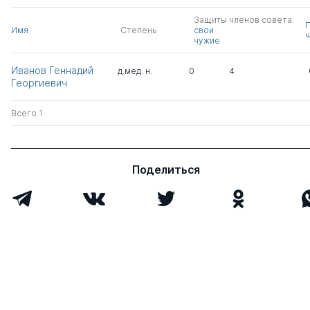
Защиты членов совета:
Имя
Степень
свои
ч
чужие
Иванов Геннадий
д.мед. н.
0
4
Георгиевич
Всего 1
Поделиться