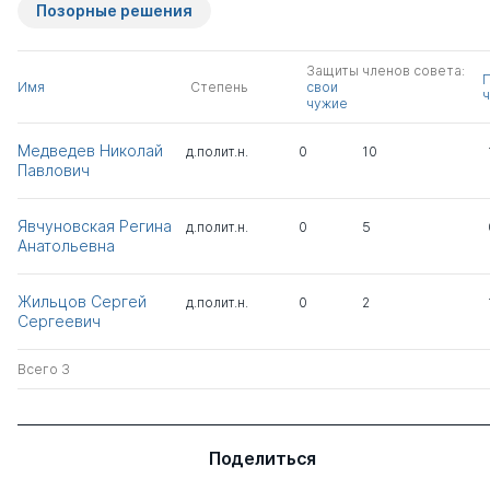
Позорные решения
Защиты членов совета:
Имя
Степень
свои
ч
чужие
Медведев Николай
д.полит.н.
0
10
Павлович
Явчуновская Регина
д.полит.н.
0
5
Анатольевна
Жильцов Сергей
д.полит.н.
0
2
Сергеевич
Всего 3
Поделиться