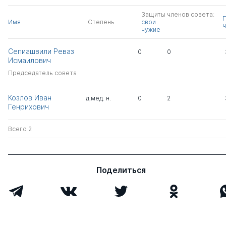
Защиты членов совета:
Имя
Степень
свои
ч
чужие
Сепиашвили Реваз
0
0
Исмаилович
Председатель совета
Козлов Иван
д.мед. н.
0
2
Генрихович
Всего 2
Поделиться