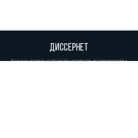
ДИССЕРНЕТ
Вольное сетевое сообщество экспертов, исследователей и
репортеров, посвящающих свой труд разоблачениям мошенников,
фальсификаторов и лжецов. Пишите нам на
info@dissernet.org.
Поддержать проект
МЫ В СОЦСЕТЯХ
© Вольное сетевое сообщество
«Диссернет». 2013—2026