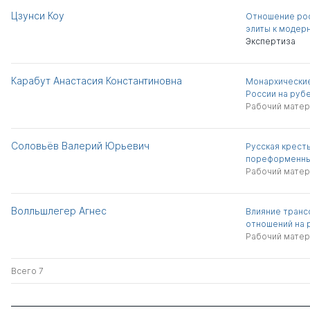
Цзунси Коу
Отношение рос
элиты к модер
Экспертиза
Карабут Анастасия Константиновна
Монархические
России на рубеж
Рабочий матер
Соловьёв Валерий Юрьевич
Русская крест
пореформенный
Рабочий матер
Волльшлегер Агнес
Влияние транс
отношений на 
Рабочий матер
Всего 7